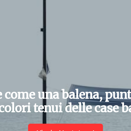
 come una balena, punt
colori tenui delle case 