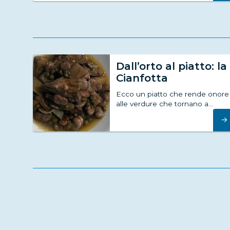
Dall’orto al piatto: la
Cianfotta
Ecco un piatto che rende onore
alle verdure che tornano a...
→
Un’isola per pensare
Se questa è una vacanza non voglio che la mia mente
sia vacante. Non voglio rumore che assopisca i