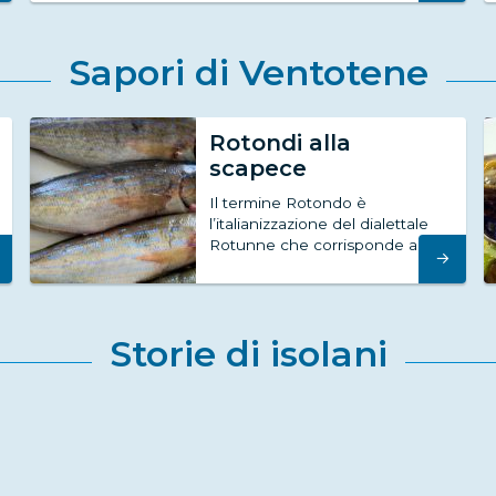
Sapori di Ventotene
Rotondi alla
scapece
Il termine Rotondo è
l’italianizzazione del dialettale
Rotunne che corrisponde al...
→
Storie di isolani
L’Absolute Calanave
L’Absolute Calanave è una
specie antica che considera la