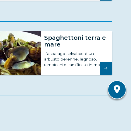
Spaghettoni terra e
mare
L’asparago selvatico è un
arbusto perenne, legnoso,
rampicante, ramificato in modo...
→
Ventotene: isola di
migrazione
Un piccolo atollo, lasciato solo,