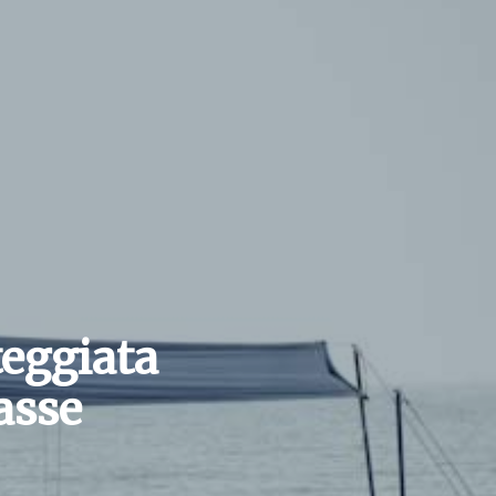
eggiata
basse